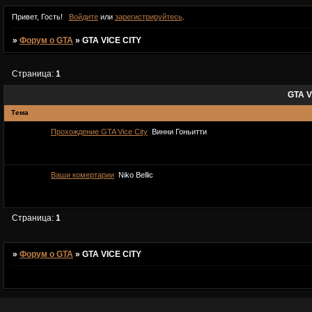
Привет, Гость!
Войдите
или
зарегистрируйтесь
.
»
Форум о GTA
»
GTA VICE CITY
Страница:
1
GTA V
Тема
Прохождение GTA Vice City
Винни Гоньитти
Ваши комертарии
Niko Bellic
Страница:
1
»
Форум о GTA
»
GTA VICE CITY