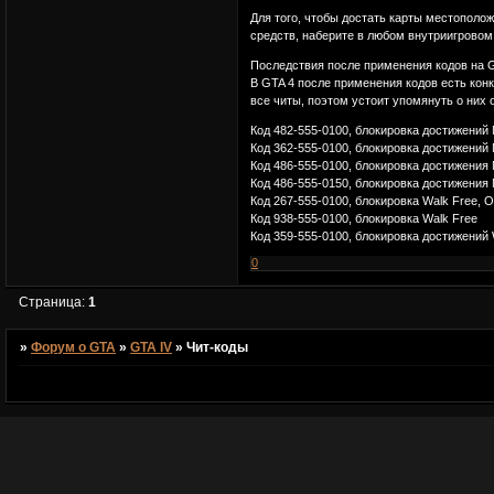
Для того, чтобы достать карты местополож
средств, наберите в любом внутриигрово
Последствия после применения кодов на 
В GTA 4 после применения кодов есть кон
все читы, поэтом устоит упомянуть о них 
Код 482-555-0100, блокировка достижений 
Код 362-555-0100, блокировка достижений 
Код 486-555-0100, блокировка достижения 
Код 486-555-0150, блокировка достижения 
Код 267-555-0100, блокировка Walk Free, 
Код 938-555-0100, блокировка Walk Free
Код 359-555-0100, блокировка достижений 
0
Страница:
1
»
Форум о GTA
»
GTA IV
»
Чит-коды