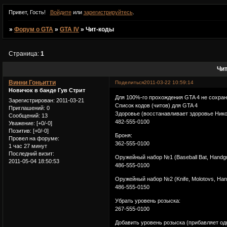
Привет, Гость!
Войдите
или
зарегистрируйтесь
.
»
Форум о GTA
»
GTA IV
»
Чит-коды
Страница:
1
Чи
Винни Гоньитти
Поделиться
2011-03-22 10:59:14
Новичок в банде Гув Стрит
Для 100%-го прохождения GTA 4 не сохран
Зарегистрирован
: 2011-03-21
Список кодов (читов) для GTA 4
Приглашений:
0
Здоровье (восстанавливает здоровье Нико
Сообщений:
13
482-555-0100
Уважение:
[+0/-0]
Позитив:
[+0/-0]
Броня:
Провел на форуме:
362-555-0100
1 час 27 минут
Последний визит:
Оружейный набор №1 (Baseball Bat, Handgun
2011-05-04 18:50:53
486-555-0100
Оружейный набор №2 (Knife, Molotovs, Handg
486-555-0150
Убрать уровень розыска:
267-555-0100
Добавить уровень розыска (прибавляет одн