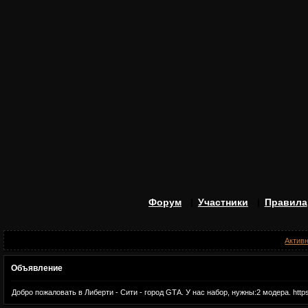
Форум
Участники
Правила
Актив
Объявление
Добро пожаловать в Либерти - Сити - город GTА. У нас набор, нужны:2 модера. https